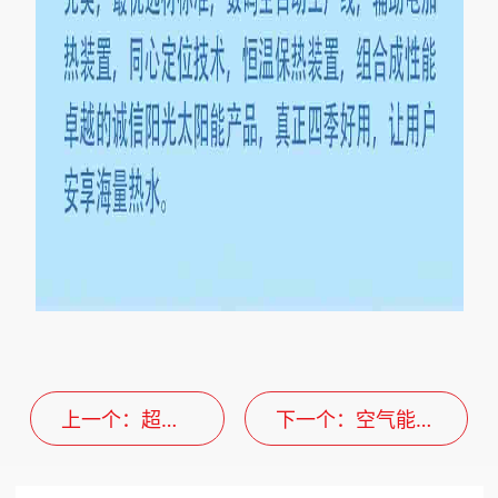
上一个
：超霸
下一个
：空气能系
先锋系列
列（5P）