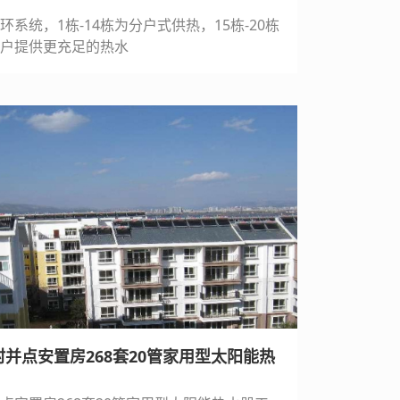
系统，1栋-14栋为分户式供热，15栋-20栋
户提供更充足的热水
并点安置房268套20管家用型太阳能热